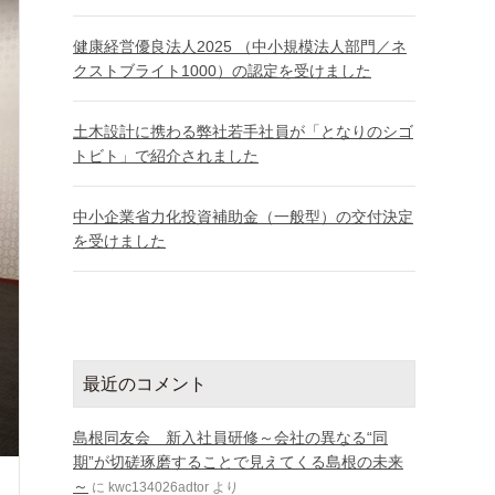
健康経営優良法人2025 （中小規模法人部門／ネ
クストブライト1000）の認定を受けました
土木設計に携わる弊社若手社員が「となりのシゴ
トビト」で紹介されました
中小企業省力化投資補助金（一般型）の交付決定
を受けました
最近のコメント
島根同友会 新入社員研修～会社の異なる“同
期”が切磋琢磨することで見えてくる島根の未来
～
に
kwc134026adtor
より