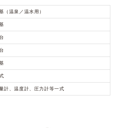
基（温泉／温水用）
基
台
台
基
式
量計、温度計、圧力計等一式