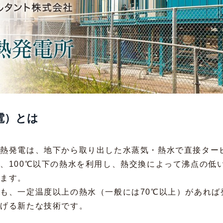
電）とは
地熱発電は、地下から取り出した水蒸気・熱水で直接ター
、100℃以下の熱水を利用し、熱交換によって沸点の低
せます。
も、一定温度以上の熱水（一般には70℃以上）があれば
広げる新たな技術です。