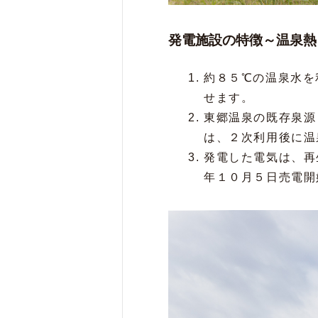
発電施設の特徴～温泉熱
約８５℃の温泉水を
せます。
東郷温泉の既存泉源
は、２次利用後に温
発電した電気は、再
年１０月５日売電開