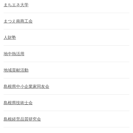
まちエネ大学
まつえ南商工会
人財塾
地中熱活用
地域貢献活動
島根県中小企業家同友会
島根県技術士会
島根経営品質研究会