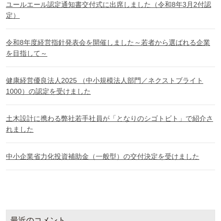
ユールエール認定通知書交付式に出席しました（令和8年3月2付認
定）
令和8年度経営指針発表会を開催しました～若者から選ばれる企業
を目指して～
健康経営優良法人2025 （中小規模法人部門／ネクストブライト
1000）の認定を受けました
土木設計に携わる弊社若手社員が「となりのシゴトビト」で紹介さ
れました
中小企業省力化投資補助金（一般型）の交付決定を受けました
最近のコメント