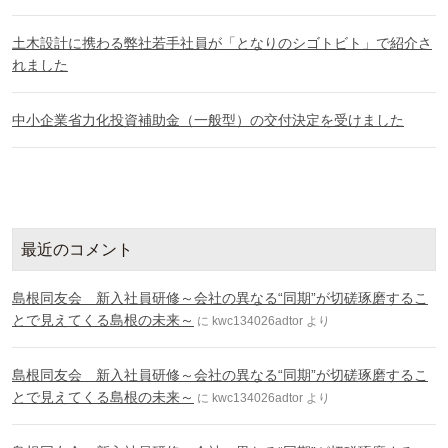
土木設計に携わる弊社若手社員が「となりのシゴトビト」で紹介さ
れました
中小企業省力化投資補助金（一般型）の交付決定を受けました
最近のコメント
島根同友会 新入社員研修～会社の異なる“同期”が切磋琢磨するこ
とで見えてくる島根の未来～
に
kwc134026adtor
より
島根同友会 新入社員研修～会社の異なる“同期”が切磋琢磨するこ
とで見えてくる島根の未来～
に
kwc134026adtor
より