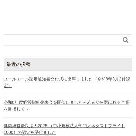

最近の投稿
ユールエール認定通知書交付式に出席しました（令和8年3月2付認
定）
令和8年度経営指針発表会を開催しました～若者から選ばれる企業
を目指して～
健康経営優良法人2025 （中小規模法人部門／ネクストブライト
1000）の認定を受けました