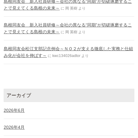
島根同友会 新入社員研修～会社の異なる“同期”が切磋琢磨するこ
とで見えてくる島根の未来～
に
岡 英樹
より
島根同友会 新入社員研修～会社の異なる“同期”が切磋琢磨するこ
とで見えてくる島根の未来～
に
岡 英樹
より
島根同友会松江支部記念例会～ＮＯ２が支える徹底した実務と仕組
み化が会社を伸ばす～
に
kwc134026adtor
より
アーカイブ
2026年6月
2026年4月