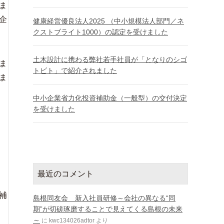
ま
企
健康経営優良法人2025 （中小規模法人部門／ネ
クストブライト1000）の認定を受けました
土木設計に携わる弊社若手社員が「となりのシゴ
ま
トビト」で紹介されました
ま
中小企業省力化投資補助金（一般型）の交付決定
を受けました
最近のコメント
補
島根同友会 新入社員研修～会社の異なる“同
期”が切磋琢磨することで見えてくる島根の未来
～
に
kwc134026adtor
より