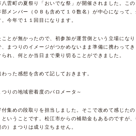
市八雲町の夏祭り「おいでな祭」が開催されました。この
年部メンバー（ＯＢも含めて１０数名）が中心になって、
す。今年で１１回目になります。
たことが無かったので、初参加が運営側という立場になり
で、まつりのイメージがつかめないまま準備に携わってき
けられ、何とか当日まで乗り切ることができました。
携わった感想を含めて記しておきます。
まつりの地域密着度のバロメータ～
寄付集めの段取りを担当しました。そこで改めて感じたの
」ということです。松江市からの補助金もあるのですが、
模の）まつりは成り立ちません。