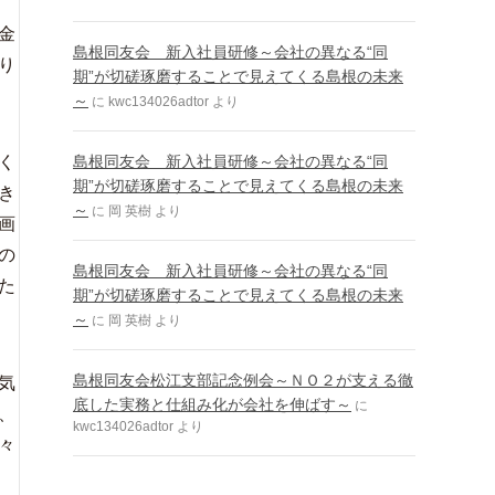
金
島根同友会 新入社員研修～会社の異なる“同
り
期”が切磋琢磨することで見えてくる島根の未来
～
に
kwc134026adtor
より
く
島根同友会 新入社員研修～会社の異なる“同
期”が切磋琢磨することで見えてくる島根の未来
き
～
に
岡 英樹
より
画
の
島根同友会 新入社員研修～会社の異なる“同
た
期”が切磋琢磨することで見えてくる島根の未来
～
に
岡 英樹
より
島根同友会松江支部記念例会～ＮＯ２が支える徹
気
底した実務と仕組み化が会社を伸ばす～
に
、
kwc134026adtor
より
々