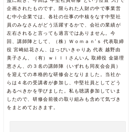
修
に続き、今回は“中堅社員研修”という位置づけで
企画されたものです。限られた人財の中で事業営
む中小企業では、各社の仕事の中核をなす中堅社
員のみなさんがどう活躍するかで、会社の業績が
左右されると言っても過言ではありません。今
回、講師陣として、（株）Ｗｏｍａｎ’ｓ 代表取締
役 宮崎結花さん、はっぴいきゃりあ 代表 越野由
美子さん、（有）ｗｉｌｌさんいん 取締役 金築理
恵さん、の３名の講師陣（いずれも同友会会員）
を迎えての本格的な研修会となりました。当社か
らは４名の受講者が参加し、中堅社員としてどう
あるべきかを学びました。私も聴講参加していま
したので、研修会前後の取り組みも含めて気づき
をまとめておきます。