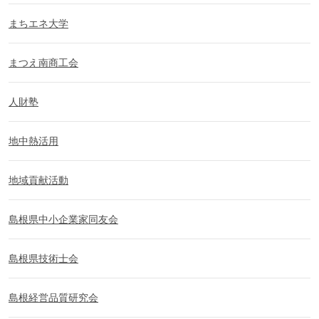
まちエネ大学
まつえ南商工会
人財塾
地中熱活用
地域貢献活動
島根県中小企業家同友会
島根県技術士会
島根経営品質研究会