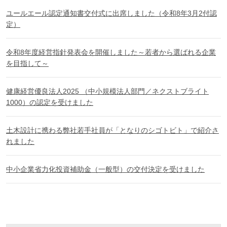
ユールエール認定通知書交付式に出席しました（令和8年3月2付認
定）
令和8年度経営指針発表会を開催しました～若者から選ばれる企業
を目指して～
健康経営優良法人2025 （中小規模法人部門／ネクストブライト
1000）の認定を受けました
土木設計に携わる弊社若手社員が「となりのシゴトビト」で紹介さ
れました
中小企業省力化投資補助金（一般型）の交付決定を受けました