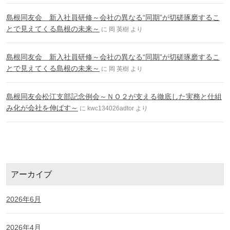
島根同友会 新入社員研修～会社の異なる“同期”が切磋琢磨するこ
とで見えてくる島根の未来～
に
岡 英樹
より
島根同友会 新入社員研修～会社の異なる“同期”が切磋琢磨するこ
とで見えてくる島根の未来～
に
岡 英樹
より
島根同友会松江支部記念例会～ＮＯ２が支える徹底した実務と仕組
み化が会社を伸ばす～
に
kwc134026adtor
より
アーカイブ
2026年6月
2026年4月