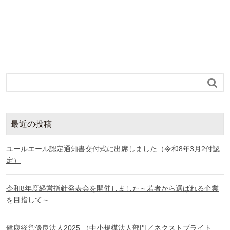

最近の投稿
ユールエール認定通知書交付式に出席しました（令和8年3月2付認
定）
令和8年度経営指針発表会を開催しました～若者から選ばれる企業
を目指して～
健康経営優良法人2025 （中小規模法人部門／ネクストブライト