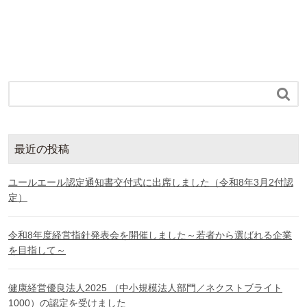

最近の投稿
ユールエール認定通知書交付式に出席しました（令和8年3月2付認
定）
令和8年度経営指針発表会を開催しました～若者から選ばれる企業
を目指して～
健康経営優良法人2025 （中小規模法人部門／ネクストブライト
1000）の認定を受けました