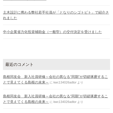
土木設計に携わる弊社若手社員が「となりのシゴトビト」で紹介さ
れました
中小企業省力化投資補助金（一般型）の交付決定を受けました
最近のコメント
島根同友会 新入社員研修～会社の異なる“同期”が切磋琢磨するこ
とで見えてくる島根の未来～
に
kwc134026adtor
より
島根同友会 新入社員研修～会社の異なる“同期”が切磋琢磨するこ
とで見えてくる島根の未来～
に
kwc134026adtor
より