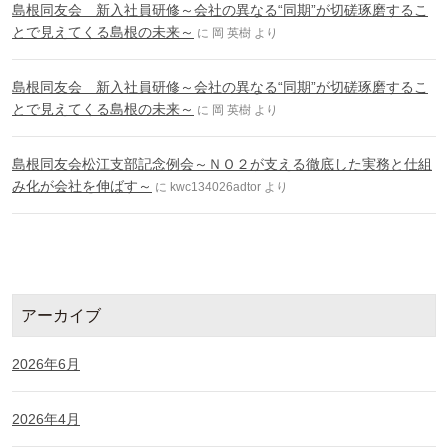
島根同友会 新入社員研修～会社の異なる“同期”が切磋琢磨するこ
とで見えてくる島根の未来～
に
岡 英樹
より
島根同友会 新入社員研修～会社の異なる“同期”が切磋琢磨するこ
とで見えてくる島根の未来～
に
岡 英樹
より
島根同友会松江支部記念例会～ＮＯ２が支える徹底した実務と仕組
み化が会社を伸ばす～
に
kwc134026adtor
より
アーカイブ
2026年6月
2026年4月