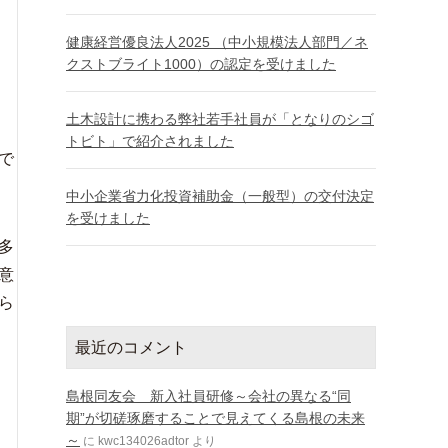
健康経営優良法人2025 （中小規模法人部門／ネ
クストブライト1000）の認定を受けました
土木設計に携わる弊社若手社員が「となりのシゴ
トビト」で紹介されました
で
中小企業省力化投資補助金（一般型）の交付決定
を受けました
多
意
ら
最近のコメント
島根同友会 新入社員研修～会社の異なる“同
期”が切磋琢磨することで見えてくる島根の未来
～
に
kwc134026adtor
より