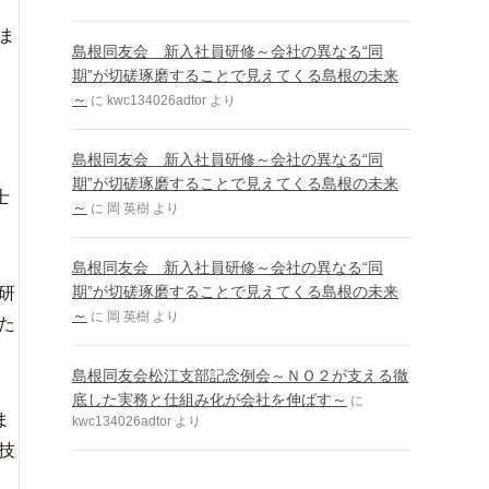
ま
島根同友会 新入社員研修～会社の異なる“同
期”が切磋琢磨することで見えてくる島根の未来
～
に
kwc134026adtor
より
島根同友会 新入社員研修～会社の異なる“同
期”が切磋琢磨することで見えてくる島根の未来
士
～
に
岡 英樹
より
島根同友会 新入社員研修～会社の異なる“同
期”が切磋琢磨することで見えてくる島根の未来
研
～
に
岡 英樹
より
た
島根同友会松江支部記念例会～ＮＯ２が支える徹
底した実務と仕組み化が会社を伸ばす～
に
ま
kwc134026adtor
より
技