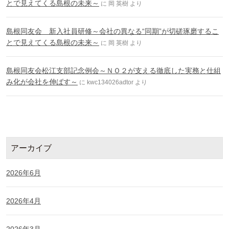
とで見えてくる島根の未来～
に
岡 英樹
より
島根同友会 新入社員研修～会社の異なる“同期”が切磋琢磨するこ
とで見えてくる島根の未来～
に
岡 英樹
より
島根同友会松江支部記念例会～ＮＯ２が支える徹底した実務と仕組
み化が会社を伸ばす～
に
kwc134026adtor
より
アーカイブ
2026年6月
2026年4月
2026年3月