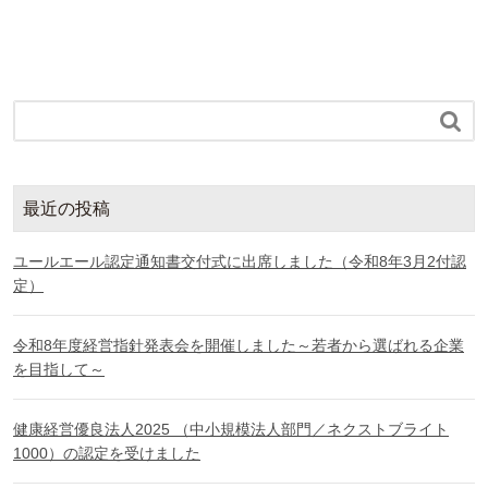

最近の投稿
ユールエール認定通知書交付式に出席しました（令和8年3月2付認
定）
令和8年度経営指針発表会を開催しました～若者から選ばれる企業
を目指して～
健康経営優良法人2025 （中小規模法人部門／ネクストブライト
1000）の認定を受けました