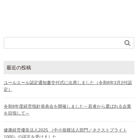

最近の投稿
ユールエール認定通知書交付式に出席しました（令和8年3月2付認
定）
令和8年度経営指針発表会を開催しました～若者から選ばれる企業
を目指して～
健康経営優良法人2025 （中小規模法人部門／ネクストブライト
1000）の認定を受けました