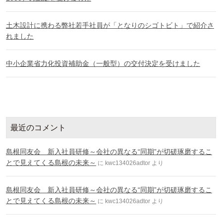
土木設計に携わる弊社若手社員が「となりのシゴトビト」で紹介さ
れました
中小企業省力化投資補助金（一般型）の交付決定を受けました
最近のコメント
島根同友会 新入社員研修～会社の異なる“同期”が切磋琢磨するこ
とで見えてくる島根の未来～
に
kwc134026adtor
より
島根同友会 新入社員研修～会社の異なる“同期”が切磋琢磨するこ
とで見えてくる島根の未来～
に
kwc134026adtor
より