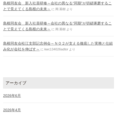
島根同友会 新入社員研修～会社の異なる“同期”が切磋琢磨するこ
とで見えてくる島根の未来～
に
岡 英樹
より
島根同友会 新入社員研修～会社の異なる“同期”が切磋琢磨するこ
とで見えてくる島根の未来～
に
岡 英樹
より
島根同友会松江支部記念例会～ＮＯ２が支える徹底した実務と仕組
み化が会社を伸ばす～
に
kwc134026adtor
より
アーカイブ
2026年6月
2026年4月