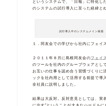
というシステムで、「日報」に特化し
のシステムの試行導入に至った経緯と
試行導入中のシステムメイン画面
１．同友会での学びから社内にフェイ
２０１１年８月に島根同友会の
フェイ
のツールを社内のグループウェアとし
お互いの仕事を認め合う習慣づくりに
ックを社内用として活用する前提で導
全社員に説明しました。
結果は大反対。反対意見としては、実
に出す”ということが大きなハードルに