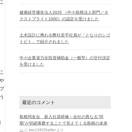
こ
健康経営優良法人2025 （中小規模法人部門／ネ
クストブライト1000）の認定を受けました
土木設計に携わる弊社若手社員が「となりのシゴ
トビト」で紹介されました
中小企業省力化投資補助金（一般型）の交付決定
を受けました
こ
や
ブ
う
最近のコメント
島根同友会 新入社員研修～会社の異なる“同
部
期”が切磋琢磨することで見えてくる島根の未来
～
に
kwc134026adtor
より
い