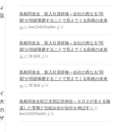
ょ
島根同友会 新入社員研修～会社の異なる“同
設
期”が切磋琢磨することで見えてくる島根の未来
～
に
kwc134026adtor
より
島根同友会 新入社員研修～会社の異なる“同
期”が切磋琢磨することで見えてくる島根の未来
～
に
岡 英樹
より
島根同友会 新入社員研修～会社の異なる“同
期”が切磋琢磨することで見えてくる島根の未来
～
に
岡 英樹
より
イ
大
島根同友会松江支部記念例会～ＮＯ２が支える徹
底した実務と仕組み化が会社を伸ばす～
に
の
kwc134026adtor
より
ザ