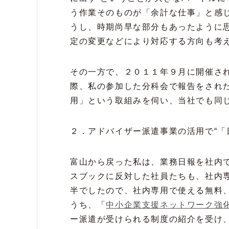
う作業そのものが「余計な仕事」と感
うし、時期尚早な部分もあったように
定の変更などにより対応する方向も考
その一方で、２０１１年９月に開催さ
際、私の参加した分科会で報告をされ
用」という取組みを伺い、当社でも同
２．アドバイザー派遣事業の活用で“「
富山から戻った私は、業務日報を社内
スブックに反対した社員たちも、社内
半でしたので、社内専用で使える無料
うち、「
中小企業支援ネットワーク強
ー派遣が受けられる制度の紹介を受け