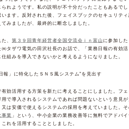
じられようです。私の説明が不十分だったこともあるでし
思います。反対された後、フェイスブックのセキュリティ
えてみましたが、最終的に断念しました。
れた、
第３９回青年経営者全国交流会ｉｎ富山
に参加した
た㈱タザワ電気の田沢社長のお話で、「業務日報の有効活
じ仕組みを導入できないかと考えるようになりました。
日報」に特化したＳＮＳ風システム”を見出す
で有効活用する方策を新たに考えることにしました。フェ
専用で導入されるシステムであれば問題ないという意見が
、又は安価で使えるシステムの採用を考えていました。そ
化事業
」という、中小企業の業務改善等に無料でアドバイ
、これを活用することとしました。