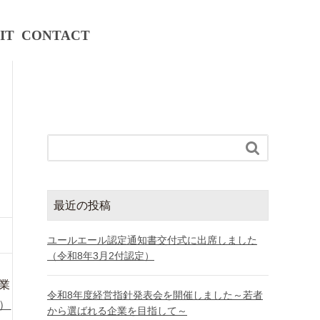
IT
CONTACT

最近の投稿
ユールエール認定通知書交付式に出席しました
（令和8年3月2付認定）
業
令和8年度経営指針発表会を開催しました～若者
）
から選ばれる企業を目指して～