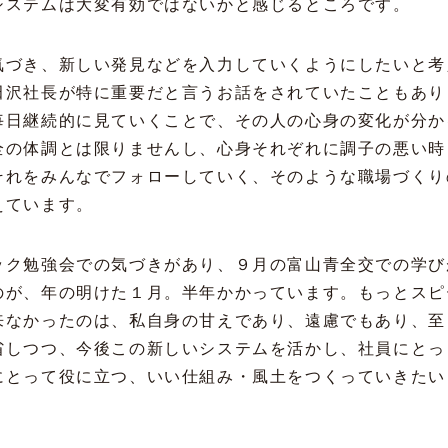
システムは大変有効ではないかと感じるところです。
気づき、新しい発見などを入力していくようにしたいと考
田沢社長が特に重要だと言うお話をされていたこともあり
毎日継続的に見ていくことで、その人の心身の変化が分か
全の体調とは限りませんし、心身それぞれに調子の悪い時
それをみんなでフォローしていく、そのような職場づくり
えています。
ック勉強会での気づきがあり、９月の富山青全交での学び
のが、年の明けた１月。半年かかっています。もっとスピ
来なかったのは、私自身の甘えであり、遠慮でもあり、至
省しつつ、今後この新しいシステムを活かし、社員にとっ
にとって役に立つ、いい仕組み・風土をつくっていきたい