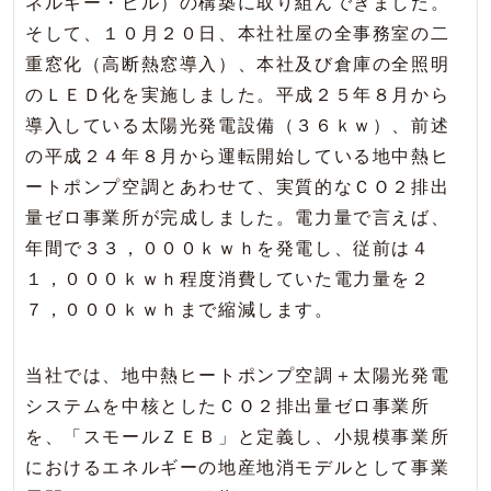
ネルギー・ビル）の構築に取り組んできました。
そして、１０月２０日、本社社屋の全事務室の二
重窓化（高断熱窓導入）、本社及び倉庫の全照明
のＬＥＤ化を実施しました。平成２５年８月から
導入している太陽光発電設備（３６ｋｗ）、前述
の平成２４年８月から運転開始している地中熱ヒ
ートポンプ空調とあわせて、実質的なＣＯ２排出
量ゼロ事業所が完成しました。電力量で言えば、
年間で３３，０００ｋｗｈを発電し、従前は４
１，０００ｋｗｈ程度消費していた電力量を２
７，０００ｋｗｈまで縮減します。
当社では、地中熱ヒートポンプ空調＋太陽光発電
システムを中核としたＣＯ２排出量ゼロ事業所
を、「スモールＺＥＢ」と定義し、小規模事業所
におけるエネルギーの地産地消モデルとして事業