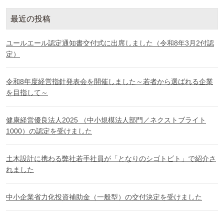
最近の投稿
ユールエール認定通知書交付式に出席しました（令和8年3月2付認
定）
令和8年度経営指針発表会を開催しました～若者から選ばれる企業
を目指して～
健康経営優良法人2025 （中小規模法人部門／ネクストブライト
1000）の認定を受けました
土木設計に携わる弊社若手社員が「となりのシゴトビト」で紹介さ
れました
中小企業省力化投資補助金（一般型）の交付決定を受けました