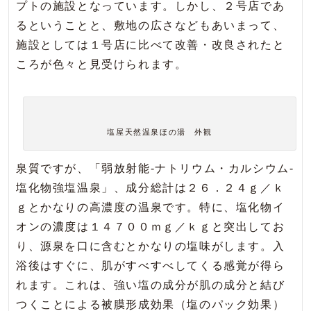
プトの施設となっています。しかし、２号店であ
るということと、敷地の広さなどもあいまって、
施設としては１号店に比べて改善・改良されたと
ころが色々と見受けられます。
塩屋天然温泉ほの湯 外観
泉質ですが、「弱放射能‐ナトリウム・カルシウム‐
塩化物強塩温泉」、成分総計は２６．２４ｇ／ｋ
ｇとかなりの高濃度の温泉です。特に、塩化物イ
オンの濃度は１４７００ｍｇ／ｋｇと突出してお
り、源泉を口に含むとかなりの塩味がします。入
浴後はすぐに、肌がすべすべしてくる感覚が得ら
れます。これは、強い塩の成分が肌の成分と結び
つくことによる被膜形成効果（塩のパック効果）