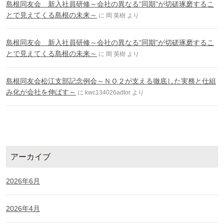
島根同友会 新入社員研修～会社の異なる“同期”が切磋琢磨するこ
とで見えてくる島根の未来～
に
岡 英樹
より
島根同友会 新入社員研修～会社の異なる“同期”が切磋琢磨するこ
とで見えてくる島根の未来～
に
岡 英樹
より
島根同友会松江支部記念例会～ＮＯ２が支える徹底した実務と仕組
み化が会社を伸ばす～
に
kwc134026adtor
より
アーカイブ
2026年6月
2026年4月