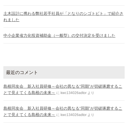
土木設計に携わる弊社若手社員が「となりのシゴトビト」で紹介さ
れました
中小企業省力化投資補助金（一般型）の交付決定を受けました
最近のコメント
島根同友会 新入社員研修～会社の異なる“同期”が切磋琢磨するこ
とで見えてくる島根の未来～
に
kwc134026adtor
より
島根同友会 新入社員研修～会社の異なる“同期”が切磋琢磨するこ
とで見えてくる島根の未来～
に
kwc134026adtor
より