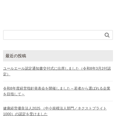

最近の投稿
ユールエール認定通知書交付式に出席しました（令和8年3月2付認
定）
令和8年度経営指針発表会を開催しました～若者から選ばれる企業
を目指して～
健康経営優良法人2025 （中小規模法人部門／ネクストブライト
1000）の認定を受けました