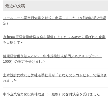
最近の投稿
ユールエール認定通知書交付式に出席しました（令和8年3月2付認
定）
令和8年度経営指針発表会を開催しました～若者から選ばれる企業
を目指して～
健康経営優良法人2025 （中小規模法人部門／ネクストブライト
1000）の認定を受けました
土木設計に携わる弊社若手社員が「となりのシゴトビト」で紹介さ
れました
中小企業省力化投資補助金（一般型）の交付決定を受けました